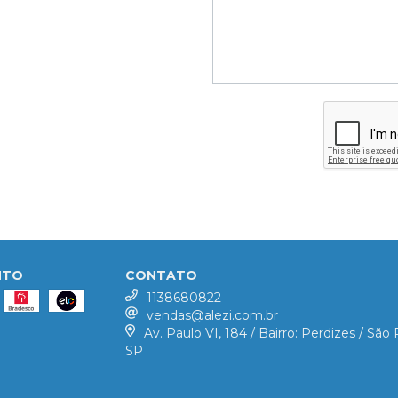
NTO
CONTATO
1138680822
vendas@alezi.com.br
Av. Paulo VI, 184 / Bairro: Perdizes / São 
SP