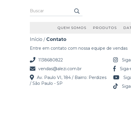
QUEM SOMOS
PRODUTOS
DA
Início
Contato
/
Entre em contato com nossa equipe de vendas
1138680822
Siga
vendas@alezi.com.br
Siga
Av. Paulo VI, 184 / Bairro: Perdizes
Sig
/ São Paulo - SP
Siga