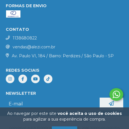
FORMAS DE ENVIO
CONTATO
1138680822
vendas@alezi.com.br
Av. Paulo VI, 184 / Bairro: Perdizes / São Paulo - SP
REDES SOCIAIS
NEWSLETTER
Ao navegar por este site
você aceita o uso de cookies
para agilizar a sua experiência de compra.
COPYRIGHT ALEZI TEODOLINI - 50490286000109 - 2026. TODOS OS DIREITOS