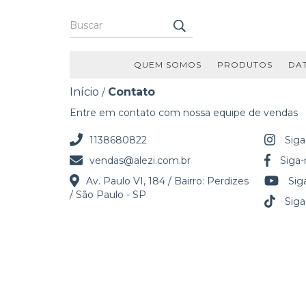
QUEM SOMOS
PRODUTOS
DA
Início
Contato
/
Entre em contato com nossa equipe de vendas
1138680822
Siga
vendas@alezi.com.br
Siga
Av. Paulo VI, 184 / Bairro: Perdizes
Sig
/ São Paulo - SP
Siga