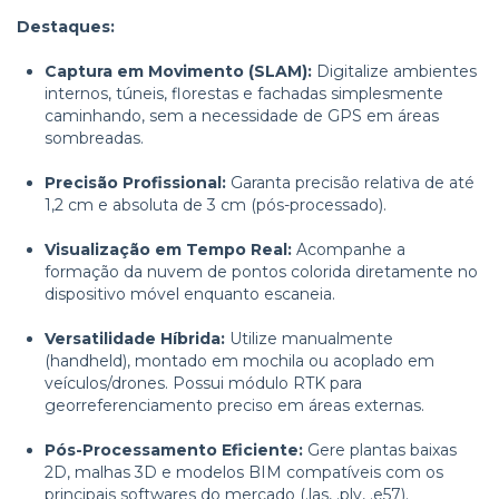
Destaques:
Captura em Movimento (SLAM):
Digitalize ambientes
internos, túneis, florestas e fachadas simplesmente
caminhando, sem a necessidade de GPS em áreas
sombreadas
.
Precisão Profissional:
Garanta precisão relativa de até
1,2 cm e absoluta de 3 cm (pós-processado)
.
Visualização em Tempo Real:
Acompanhe a
formação da nuvem de pontos colorida diretamente no
dispositivo móvel enquanto escaneia
.
Versatilidade Híbrida:
Utilize manualmente
(handheld), montado em mochila ou acoplado em
veículos/drones.
Possui módulo RTK para
georreferenciamento preciso em áreas externas
.
Pós-Processamento Eficiente:
Gere plantas baixas
2D, malhas 3D e modelos BIM compatíveis com os
principais softwares do mercado (.las, .ply, .e57)
.