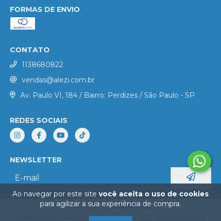
FORMAS DE ENVIO
CONTATO
1138680822
vendas@alezi.com.br
Av. Paulo VI, 184 / Bairro: Perdizes / São Paulo - SP
REDES SOCIAIS
NEWSLETTER
Ao navegar por este site
você aceita o uso de cookies
para agilizar a sua experiência de compra.
COPYRIGHT ALEZI TEODOLINI - 50490286000109 - 2026. TODOS OS DIREITOS